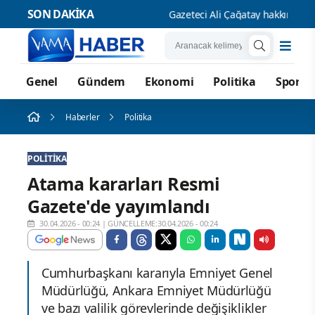
SON DAKİKA
Gazeteci Ali Çağatay hakkında 5 yı
Genel
Gündem
Ekonomi
Politika
Spor
Haberler
Politika
POLITIKA
Atama kararları Resmi
Gazete'de yayımlandı
30.04.2026 - 00:24
|
GÜNCELLEME:30.04.2026 - 00:24
Cumhurbaşkanı kararıyla Emniyet Genel
Müdürlüğü, Ankara Emniyet Müdürlüğü
ve bazı valilik görevlerinde değişiklikler