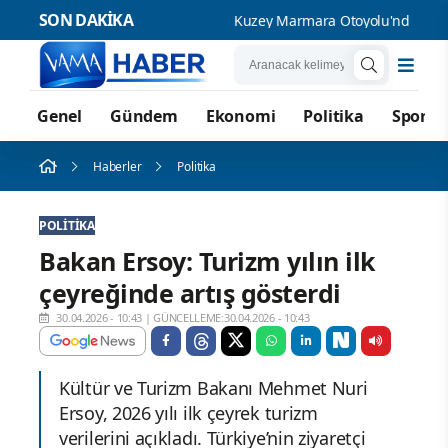
SON DAKİKA
Kuzey Marmara Otoyolu'nda kazada 3
Genel
Gündem
Ekonomi
Politika
Spor
Haberler
Politika
POLITIKA
Bakan Ersoy: Turizm yılın ilk
çeyreğinde artış gösterdi
30.04.2026 - 10:43
|
GÜNCELLEME:30.04.2026 - 10:43
Kültür ve Turizm Bakanı Mehmet Nuri
Ersoy, 2026 yılı ilk çeyrek turizm
verilerini açıkladı. Türkiye’nin ziyaretçi