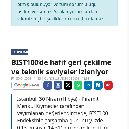
etmiş bulunuyor ve tüm sorumluluğu
üstleniyorsunuz. Yazılan yorumlardan
sitemiz hiçbir şekilde sorumlu tutulamaz.
EKONOMI
BIST100’de hafif geri çekilme
ve teknik seviyeler izleniyor
30.04.2026 - 11:33
|
GÜNCELLEME:30.04.2026 - 11:33
İstanbul, 30 Nisan (Hibya) - Piramit
Menkul Kıymetler tarafından
yayımlanan değerlendirmede, BIST100
Endeksi’nin çarşamba gününü yüzde
0,13 düşüşle 14.311 puandan kapattığı,