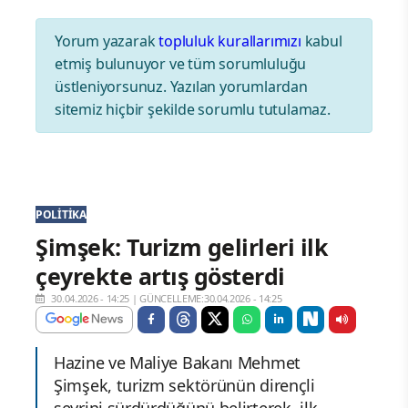
Yorum yazarak
topluluk kurallarımızı
kabul
etmiş bulunuyor ve tüm sorumluluğu
üstleniyorsunuz. Yazılan yorumlardan
sitemiz hiçbir şekilde sorumlu tutulamaz.
POLITIKA
Şimşek: Turizm gelirleri ilk
çeyrekte artış gösterdi
30.04.2026 - 14:25
|
GÜNCELLEME:30.04.2026 - 14:25
Hazine ve Maliye Bakanı Mehmet
Şimşek, turizm sektörünün dirençli
seyrini sürdürdüğünü belirterek, ilk