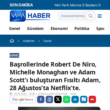
SON DAKİKA
Yeni Parti Manisa İl Başkanı İlksen Öz
Genel
Gündem
Ekonomi
Politika
Spor
Haberler
Genel
GENEL
Başrollerinde Robert De Niro,
Michelle Monaghan ve Adam
Scott'ı buluşturan Fısıltı Adam,
28 Ağustos'ta Netflix'te.
29.04.2026 - 18:48
|
GÜNCELLEME:29.04.2026 - 18:48