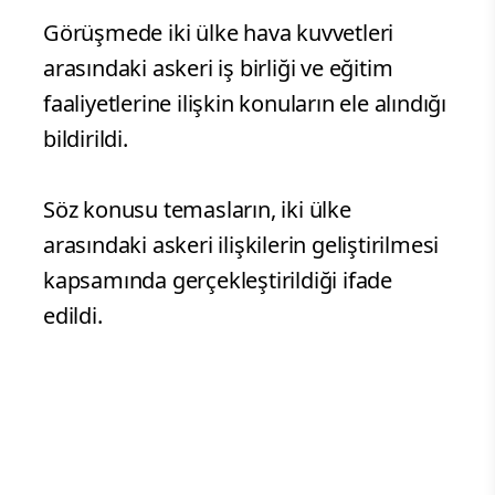
Karargah Görüşmeleri kapsamında
Türkiye’de bulunan Mısır Hava Kuvvetleri
Komutanlığı Eğitim Daire Başkanı
Tümgeneral
Mohammed Ahmed Mostafa
ve beraberindeki heyeti
Mohammed Saleh
makamında kabul etti.
Görüşmede iki ülke hava kuvvetleri
arasındaki askeri iş birliği ve eğitim
faaliyetlerine ilişkin konuların ele alındığı
bildirildi.
Söz konusu temasların, iki ülke
arasındaki askeri ilişkilerin geliştirilmesi