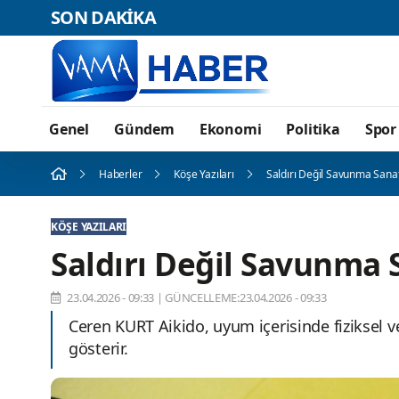
SON DAKİKA
Genel
Gündem
Ekonomi
Politika
Spor
Haberler
Köşe Yazıları
Saldırı Değil Savunma Sanat
KÖŞE YAZILARI
Saldırı Değil Savunma 
23.04.2026 - 09:33
|
GÜNCELLEME:23.04.2026 - 09:33
Ceren KURT Aikido, uyum içerisinde fiziksel v
gösterir.