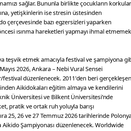
mamızı sağlar. Bununla birlikte çocukların korkular
ına, yetişkinlerin ise stresin üstesinden
ido çerçevesinde bazı egzersizleri yaparken
ncesi ısınma hareketleri yapmayı ihmal etmeme
 teşvik etmek amacıyla festival ve şampiyona gi
17 Mayıs 2026, Ankara – Nebi Vural Sensei
r/festival düzenlenecek. 2011'den beri gerçekleşe
rinden Aikidokaları eğitim almaya ve kendilerini
ik Üniversitesi ve Bilkent Üniversitesi’nde
et, pratik ve ortak ruh yoluyla barışı
 sıra 25, 26 ve 27 Temmuz 2026 tarihlerinde Polony
a Aikido Şampiyonası düzenlenecek. Worldwide