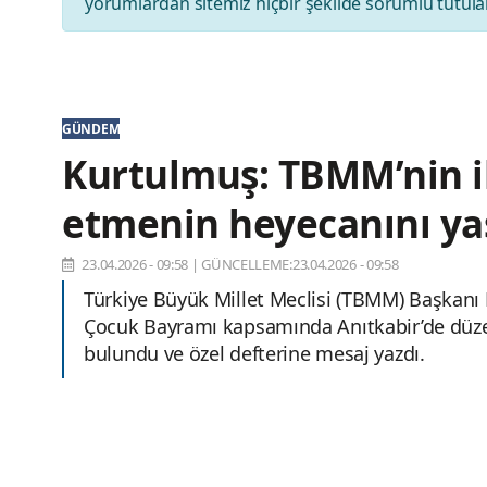
yorumlardan sitemiz hiçbir şekilde sorumlu tutul
GÜNDEM
Kurtulmuş: TBMM’nin il
etmenin heyecanını ya
23.04.2026 - 09:58
|
GÜNCELLEME:23.04.2026 - 09:58
Türkiye Büyük Millet Meclisi (TBMM) Başkan
Çocuk Bayramı kapsamında Anıtkabir’de düze
bulundu ve özel defterine mesaj yazdı.