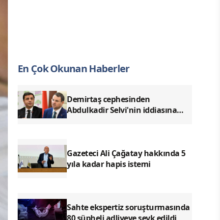
En Çok Okunan Haberler
Demirtaş cephesinden
Abdulkadir Selvi'nin iddiasına
yalanlama
Gazeteci Ali Çağatay hakkında 5
yıla kadar hapis istemi
Sahte ekspertiz soruşturmasında
80 şüpheli adliyeye sevk edildi