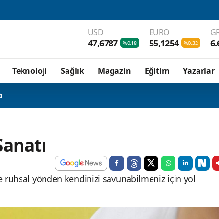
USD
EURO
GR
47,6787
55,1254
6.
%0,18
%0,32
Teknoloji
Sağlık
Magazin
Eğitim
Yazarlar
ı
Sanatı
e ruhsal yönden kendinizi savunabilmeniz için yol