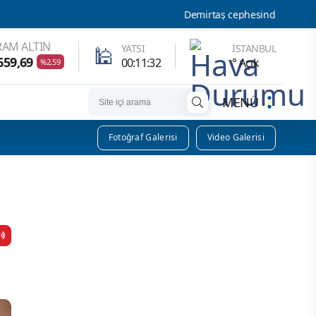
Demirtaş cephesinden Abdulkadir Selvi'nin i
AM ALTIN
🕌
YATSI
İSTANBUL
659,69
00:11:31
° Açık
%2,59
MENÜ
Fotoğraf Galerisi
Video Galerisi