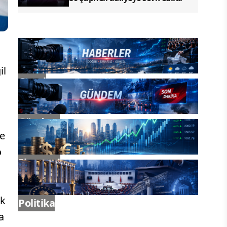
il
Genel
Gündem
le
o
Ekonomi
ak
Politika
a