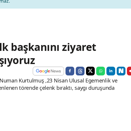
amaz.
k başkanını ziyaret
şıyoruz
ı Numan Kurtulmuş ,23 Nisan Ulusal Egemenlik ve
nlenen törende çelenk bıraktı, saygı duruşunda