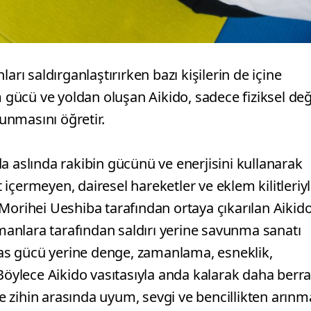
arı saldırganlaştırırken bazı kişilerin de içine
ücü ve yoldan oluşan Aikido, sadece fiziksel değ
vunmasını öğretir.
a aslında rakibin gücünü ve enerjisini kullanarak
t içermeyen, dairesel hareketler ve eklem kilitleriy
da Morihei Ueshiba tarafından ortaya çıkarılan Aikid
zmanlara tarafından saldırı yerine savunma sanatı
 kas gücü yerine denge, zamanlama, esneklik,
 Böylece Aikido vasıtasıyla anda kalarak daha berr
 ve zihin arasında uyum, sevgi ve bencillikten arınm