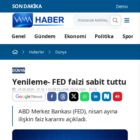
SON DAKİKA
Demirtaş’tan Ç
Genel
Gündem
Ekonomi
Politika
Spor
Haberler
Dünya
DÜNYA
Yenileme- FED faizi sabit tuttu
29.04.2026 - 21:16
|
GÜNCELLEME:29.04.2026 - 21:16
ABD Merkez Bankası (FED), nisan ayına
ilişkin faiz kararını açıkladı.