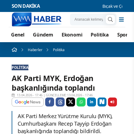
SON DAKİKA
Bıçak ve Çocuk Su
Genel
Gündem
Ekonomi
Politika
Spor
Haberler
Politika
POLITIKA
AK Parti MYK, Erdoğan
başkanlığında toplandı
13.04.2026 - 17:46
|
GÜNCELLEME:13.04.2026 - 17:46
AK Parti Merkez Yürütme Kurulu (MYK),
Cumhurbaşkanı Recep Tayyip Erdoğan
başkanlığında toplandığı bildirildi.