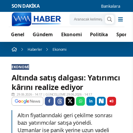
SON DAKİKA
Bankalara Borçlu Kiş
Genel
Gündem
Ekonomi
Politika
Spor
Haberler
Ekonomi
EKONOMI
Altında satış dalgası: Yatırımcı
kârını realize ediyor
29.06.2026 - 14:17
|
GÜNCELLEME:29.06.2026 - 14:17
Altın fiyatlarındaki geri çekilme sonrası
bazı yatırımcılar satışa yöneldi.
Uzmanlar ise panik yerine uzun vadeli