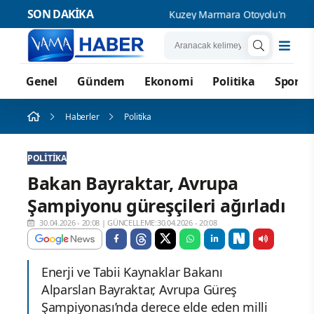
SON DAKİKA
Kuzey Marmara Otoyolu'nda kazada
Genel
Gündem
Ekonomi
Politika
Spor
Haberler
Politika
POLITIKA
Bakan Bayraktar, Avrupa
Şampiyonu güreşçileri ağırladı
30.04.2026 - 20:08
|
GÜNCELLEME:30.04.2026 - 20:08
Enerji ve Tabii Kaynaklar Bakanı
Alparslan Bayraktar, Avrupa Güreş
Şampiyonası’nda derece elde eden milli