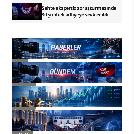
Sahte ekspertiz soruşturmasında
80 şüpheli adliyeye sevk edildi
Genel
Gündem
Ekonomi