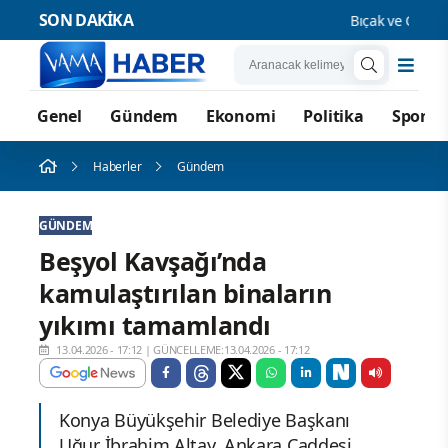
SON DAKİKA
Bıçak ve Çocuk S
Genel
Gündem
Ekonomi
Politika
Spor
Haberler
Gündem
GÜNDEM
Beşyol Kavşağı’nda
kamulaştırılan binaların
yıkımı tamamlandı
13.04.2026 - 17:12
|
GÜNCELLEME:13.04.2026 - 17:12
Konya Büyükşehir Belediye Başkanı
Uğur İbrahim Altay, Ankara Caddesi