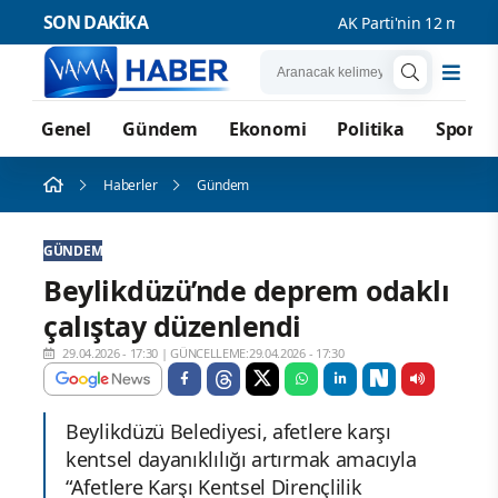
SON DAKİKA
AK Parti'nin 12 maddelik
Genel
Gündem
Ekonomi
Politika
Spor
Haberler
Gündem
GÜNDEM
Beylikdüzü’nde deprem odaklı
çalıştay düzenlendi
29.04.2026 - 17:30
|
GÜNCELLEME:29.04.2026 - 17:30
Beylikdüzü Belediyesi, afetlere karşı
kentsel dayanıklılığı artırmak amacıyla
“Afetlere Karşı Kentsel Dirençlilik