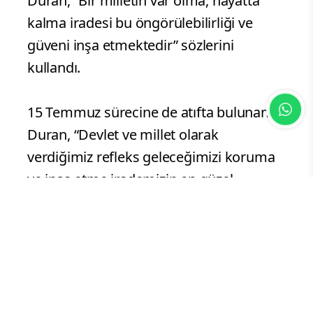
iletişimini önemsemektedir” dedi.
Uluslararası yatırımcıların yalnızca
rakamlarla değil, aynı zamanda ülkenin
istikrarı ve güven ortamı üzerinden
değerlendirme yaptığını ifade eden
Duran, “Bir milletin var olma, hayatta
kalma iradesi bu öngörülebilirliği ve
güveni inşa etmektedir” sözlerini
kullandı.
15 Temmuz sürecine de atıfta bulunan
Duran, “Devlet ve millet olarak
verdiğimiz refleks geleceğimizi koruma