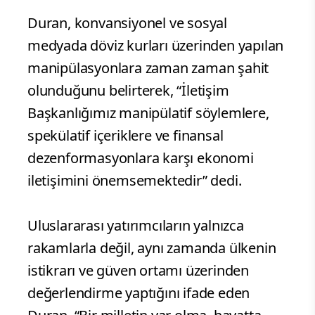
mücadele yürütüldüğünü ifade etti.
Konuşmasında, Türkiye’nin yatırım
ortamında güven ve istikrarın belirleyici
olduğuna dikkat çeken Duran, ekonomi
iletişiminin stratejik bir alan haline
geldiğini söyledi.
Duran, konvansiyonel ve sosyal
medyada döviz kurları üzerinden yapılan
manipülasyonlara zaman zaman şahit
olunduğunu belirterek, “İletişim
Başkanlığımız manipülatif söylemlere,
spekülatif içeriklere ve finansal
dezenformasyonlara karşı ekonomi