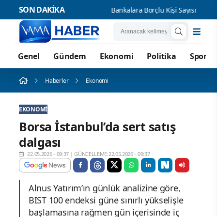
SON DAKİKA
Bankalara Borçlu Kişi Sayısı 44 Milyo
Genel
Gündem
Ekonomi
Politika
Spor
Haberler
Ekonomi
EKONOMI
Borsa İstanbul’da sert satış
dalgası
22.05.2026 - 09:37
|
GÜNCELLEME:22.05.2026 - 09:37
Alnus Yatırım’ın günlük analizine göre,
BIST 100 endeksi güne sınırlı yükselişle
başlamasına rağmen gün içerisinde iç