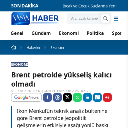
SON DAKİKA
Bıçak ve Çocuk Suçlarına Yeni Yaptırım
Genel
Gündem
Ekonomi
Politika
Spor
Haberler
Ekonomi
EKONOMI
Brent petrolde yükseliş kalıcı
olmadı
14.04.2026 - 09:17
|
GÜNCELLEME:14.04.2026 - 09:17
Ikon Menkul’ün teknik analiz bültenine
göre Brent petrolde jeopolitik
gelişmelerin etkisiyle aşağı yönlü baskı