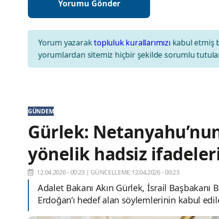
Yorum yazarak
topluluk kurallarımızı
kabul etmiş 
yorumlardan sitemiz hiçbir şekilde sorumlu tutul
GÜNDEM
Gürlek: Netanyahu’nu
yönelik hadsiz ifadeler
12.04.2026 - 00:23
|
GÜNCELLEME:12.04.2026 - 00:23
Adalet Bakanı Akın Gürlek, İsrail Başbakan
Erdoğan’ı hedef alan söylemlerinin kabul edil