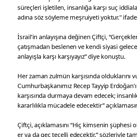
süreçleri işletilen, insanlığa karşı suç iddial
adına söz söyleme meşruiyeti yoktur." ifadel
İsrail’in anlayışına değinen Çiftçi, “Gerçekler
çatışmadan beslenen ve kendi siyasi gelec
anlayışla karşı karşıyayız” diye konuştu.
Her zaman zulmün karşısında olduklarını v
Cumhurbaşkanımız Recep Tayyip Erdoğan'ın
karşısında durmaya devam edecek; insanlık 
kararlılıkla mücadele edecektir” açıklamasın
Çiftçi, açıklamasını “Hiç kimsenin şüphesi 
er ya da geç tecelli edecektir.” sözleriyle t