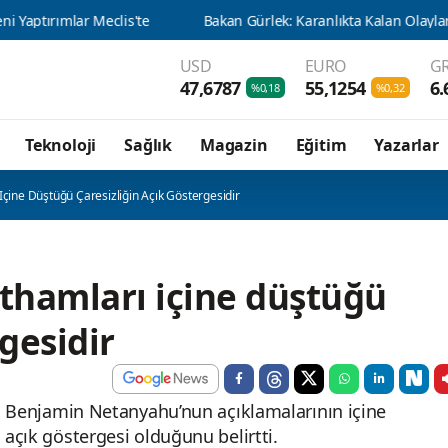
USD
EURO
GR
47,6787
55,1254
6.
%0,18
%0,32
Teknoloji
Sağlık
Magazin
Eğitim
Yazarlar
 Içine Düştüğü Çaresizliğin Açık Göstergesidir
ithamları içine düştüğü
rgesidir
anı Benjamin Netanyahu’nun açıklamalarının içine
 açık göstergesi olduğunu belirtti.