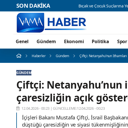
SON DAKİKA
Genel
Gündem
Ekonomi
Politika
Spor
Haberler
Gündem
Çiftçi: Netanyahu’nun Ithamları
GÜNDEM
Çiftçi: Netanyahu’nun 
çaresizliğin açık göste
12.04.2026 - 00:23
|
GÜNCELLEME:12.04.2026 - 00:23
İçişleri Bakanı Mustafa Çiftçi, İsrail Başbak
düştüğü çaresizliğin ve siyasi tükenmişliğinin