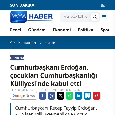
SON DAKİKA
Bıçak ve Ç
Genel
Gündem
Ekonomi
Politika
Spor
Haberler
Gündem
GÜNDEM
Cumhurbaşkanı Erdoğan,
çocukları Cumhurbaşkanlığı
Külliyesi'nde kabul etti
23.04.2026 - 16:56
|
GÜNCELLEME:23.04.2026 - 16:56
Cumhurbaşkanı Recep Tayyip Erdoğan,
23 Nisan Milli Egemenlik ve Çocuk