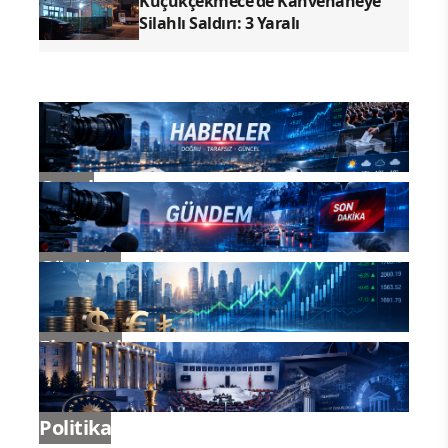
Küçükçekmece'de Kahvehaneye
Silahlı Saldırı: 3 Yaralı
Genel
Gündem
Ekonomi
Politika