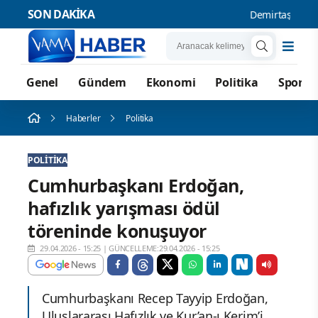
SON DAKİKA
Demirtaş cephes
Genel
Gündem
Ekonomi
Politika
Spor
Haberler
Politika
POLITIKA
Cumhurbaşkanı Erdoğan,
hafızlık yarışması ödül
töreninde konuşuyor
29.04.2026 - 15:25
|
GÜNCELLEME:29.04.2026 - 15:25
Cumhurbaşkanı Recep Tayyip Erdoğan,
Uluslararası Hafızlık ve Kur’an-ı Kerim’i