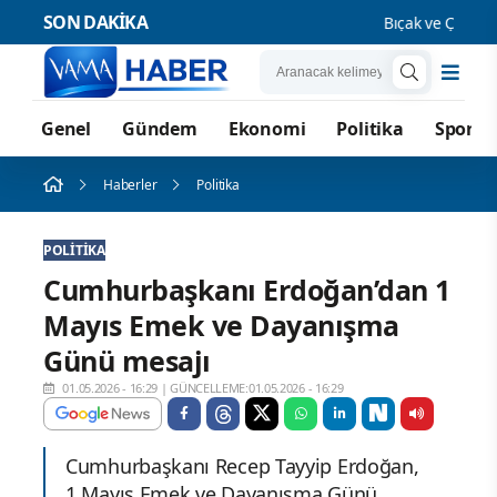
SON DAKİKA
Bıçak ve Çocuk Su
Genel
Gündem
Ekonomi
Politika
Spor
Haberler
Politika
POLITIKA
Cumhurbaşkanı Erdoğan’dan 1
Mayıs Emek ve Dayanışma
Günü mesajı
01.05.2026 - 16:29
|
GÜNCELLEME:01.05.2026 - 16:29
Cumhurbaşkanı Recep Tayyip Erdoğan,
1 Mayıs Emek ve Dayanışma Günü