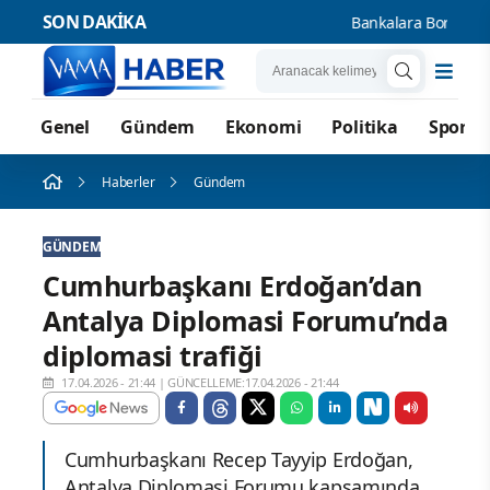
SON DAKİKA
Bankalara Borçlu Kişi
Genel
Gündem
Ekonomi
Politika
Spor
Haberler
Gündem
GÜNDEM
Cumhurbaşkanı Erdoğan’dan
Antalya Diplomasi Forumu’nda
diplomasi trafiği
17.04.2026 - 21:44
|
GÜNCELLEME:17.04.2026 - 21:44
Cumhurbaşkanı Recep Tayyip Erdoğan,
Antalya Diplomasi Forumu kapsamında