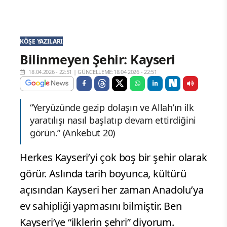
KÖŞE YAZILARI
Bilinmeyen Şehir: Kayseri
18.04.2026 - 22:51
|
GÜNCELLEME:18.04.2026 - 22:51
“Yeryüzünde gezip dolaşın ve Allah’ın ilk
yaratılışı nasıl başlatıp devam ettirdiğini
görün.” (Ankebut 20)
Herkes Kayseri’yi çok boş bir şehir olarak
görür. Aslında tarih boyunca, kültürü
açısından Kayseri her zaman Anadolu’ya
ev sahipliği yapmasını bilmiştir. Ben
Kayseri’ye “ilklerin şehri” diyorum.