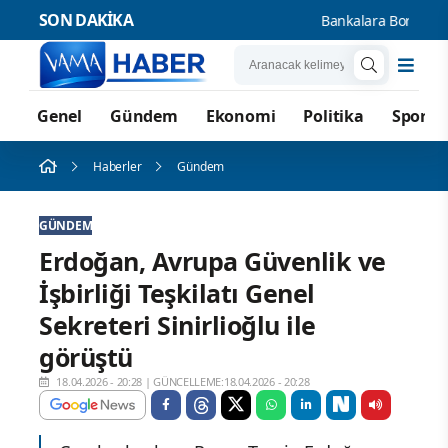
SON DAKİKA
Bankalara Borçlu Kişi 
Genel
Gündem
Ekonomi
Politika
Spor
Haberler
Gündem
GÜNDEM
Erdoğan, Avrupa Güvenlik ve
İşbirliği Teşkilatı Genel
Sekreteri Sinirlioğlu ile
görüştü
18.04.2026 - 20:28
|
GÜNCELLEME:18.04.2026 - 20:28