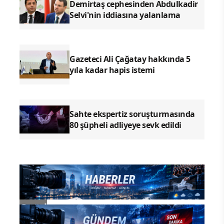
Demirtaş cephesinden Abdulkadir
Selvi'nin iddiasına yalanlama
Gazeteci Ali Çağatay hakkında 5
yıla kadar hapis istemi
Sahte ekspertiz soruşturmasında
80 şüpheli adliyeye sevk edildi
Genel