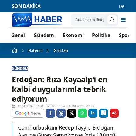
SON DAKİKA
Demirtaş ce
Genel
Gündem
Ekonomi
Politika
Spor
Haberler
Gündem
GÜNDEM
Erdoğan: Rıza Kayaalp’i en
kalbi duygularımla tebrik
ediyorum
22.04.2026 - 07:38
|
GÜNCELLEME:22.04.2026 - 07:38
Cumhurbaşkanı Recep Tayyip Erdoğan,
Avrupa Güreş Şampiyonası’nda 13’üncü