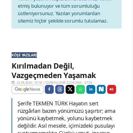
etmiş bulunuyor ve tüm sorumluluğu
üstleniyorsunuz. Yazılan yorumlardan
sitemiz hiçbir şekilde sorumlu tutulamaz.
KÖŞE YAZILARI
Kırılmadan Değil,
Vazgeçmeden Yaşamak
22.04.2026 - 07:50
|
GÜNCELLEME:22.04.2026 - 07:50
Şerife TEKMEN TÜRK Hayatın sert
rüzgârları bazen yönümüzü şaşırtır; ama
yönünü kaybetmek, yolunu kaybetmek
değildir. Asıl mesele, içimizdeki pusulayı
susturmamaktır. Çünkü umut, insanın