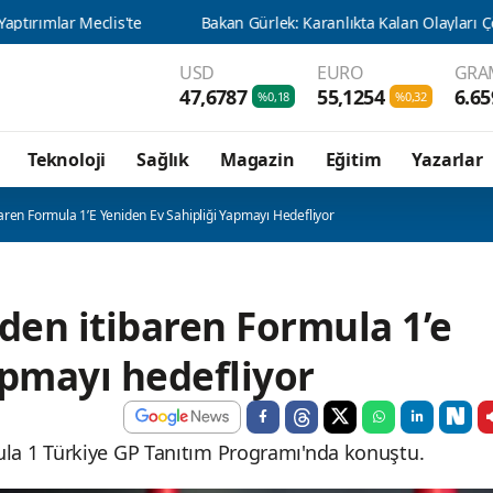
USD
EURO
GRA
47,6787
55,1254
6.65
%0,18
%0,32
Teknoloji
Sağlık
Magazin
Eğitim
Yazarlar
aren Formula 1’e Yeniden Ev Sahipliği Yapmayı Hedefliyor
’den itibaren Formula 1’e
apmayı hedefliyor
a 1 Türkiye GP Tanıtım Programı'nda konuştu.