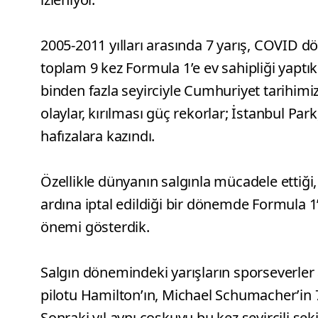
2005-2011 yılları arasında 7 yarış, COVID 
toplam 9 kez Formula 1’e ev sahipliği yaptık.
binden fazla seyirciyle Cumhuriyet tarihimiz
olaylar, kırılması güç rekorlar; İstanbul Par
hafızalara kazındı.
Özellikle dünyanın salgınla mücadele ettiği, 
ardına iptal edildiği bir dönemde Formula 1
önemi gösterdik.
Salgın dönemindeki yarışların sporseverle
pilotu Hamilton’ın, Michael Schumacher’in
Sonraki yıl aynı coşkuyu bu kez seyircili şek