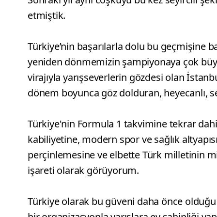
etmiştik.
Türkiye’nin başarılarla dolu bu geçmişine b
yeniden dönmemizin şampiyonaya çok büyük
virajıyla yarışseverlerin gözdesi olan İstanb
dönem boyunca göz dolduran, heyecanlı, seyi
Türkiye'nin Formula 1 takvimine tekrar dahi
kabiliyetine, modern spor ve sağlık altyapısı
perçinlemesine ve elbette Türk milletinin m
işareti olarak görüyorum.
Türkiye olarak bu güveni daha önce olduğu
bir organizasyonla yarışlara ev sahipliği y