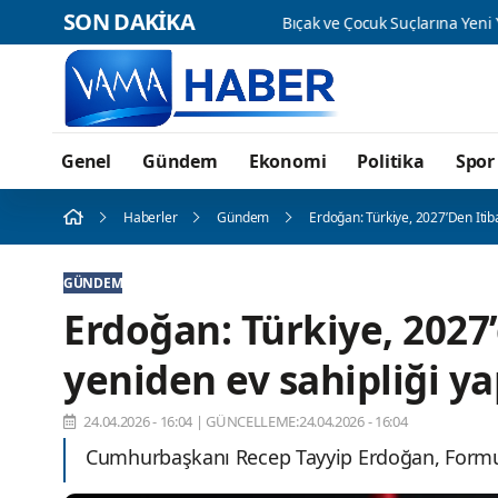
SON DAKİKA
Genel
Gündem
Ekonomi
Politika
Spor
Haberler
Gündem
Erdoğan: Türkiye, 2027’den Itib
GÜNDEM
Erdoğan: Türkiye, 2027
yeniden ev sahipliği y
24.04.2026 - 16:04
|
GÜNCELLEME:24.04.2026 - 16:04
Cumhurbaşkanı Recep Tayyip Erdoğan, Formul