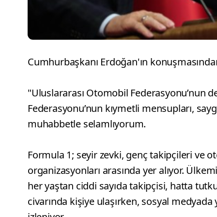
Cumhurbaşkanı Erdoğan'ın konuşmasından ba
"Uluslararası Otomobil Federasyonu’nun değe
Federasyonu’nun kıymetli mensupları, saygıd
muhabbetle selamlıyorum.
Formula 1; seyir zevki, genç takipçileri ve
organizasyonları arasında yer alıyor. Ülke
her yaştan ciddi sayıda takipçisi, hatta tut
civarında kişiye ulaşırken, sosyal medyada 
izleniyor.