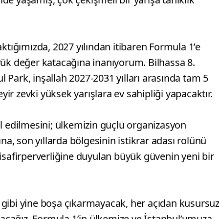
aktığımızda, 2027 yılından itibaren Formula 1’e
 değer katacağına inanıyorum. Bilhassa 8.
ul Park, inşallah 2027-2031 yılları arasında tam 5
r zevki yüksek yarışlara ev sahipliği yapacaktır.
l edilmesini; ülkemizin güçlü organizasyon
na, son yıllarda bölgesinin istikrar adası rolünü
isafirperverliğine duyulan büyük güvenin yeni bir
 gibi yine boşa çıkarmayacak, her açıdan kusursu
apacağız. Formula 1’in ülkemize ve İstanbul’umuza