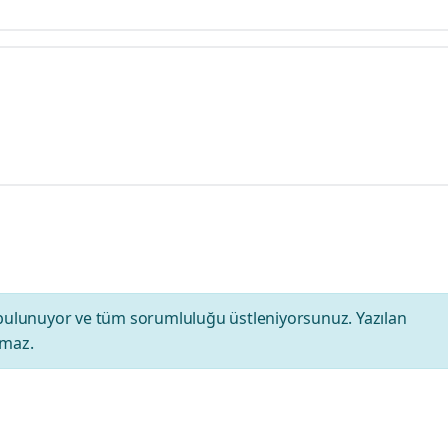
bulunuyor ve tüm sorumluluğu üstleniyorsunuz. Yazılan
amaz.