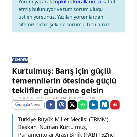
Yorum yazarak
topluluk kurallarımızı
kabul
etmiş bulunuyor ve tüm sorumluluğu
üstleniyorsunuz. Yazılan yorumlardan
sitemiz hiçbir şekilde sorumlu tutulamaz.
GÜNDEM
Kurtulmuş: Barış için güçlü
temennilerin ötesinde güçlü
teklifler gündeme gelsin
15.04.2026 - 20:38
|
GÜNCELLEME:15.04.2026 - 20:38
Türkiye Büyük Millet Meclisi (TBMM)
Başkanı Numan Kurtulmuş,
Parlamentolar Arası Birlik (PAB) 152’nci