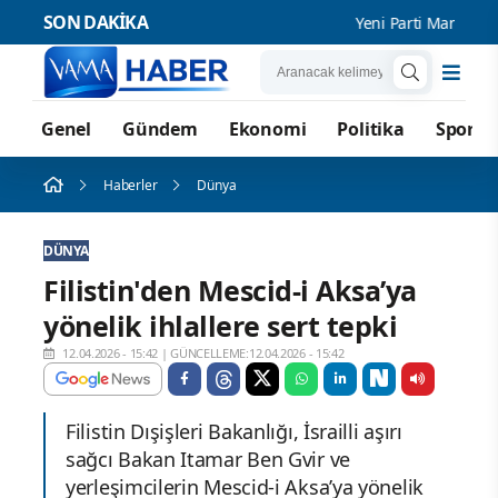
SON DAKİKA
Yeni Parti Manisa İl 
Genel
Gündem
Ekonomi
Politika
Spor
Haberler
Dünya
DÜNYA
Filistin'den Mescid-i Aksa’ya
yönelik ihlallere sert tepki
12.04.2026 - 15:42
|
GÜNCELLEME:12.04.2026 - 15:42
Filistin Dışişleri Bakanlığı, İsrailli aşırı
sağcı Bakan Itamar Ben Gvir ve
yerleşimcilerin Mescid-i Aksa’ya yönelik