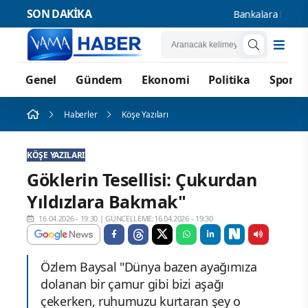
SON DAKİKA
Bankalara Borçlu Kiş
Genel
Gündem
Ekonomi
Politika
Spor
Haberler
Köşe Yazıları
KÖŞE YAZILARI
Göklerin Tesellisi: Çukurdan
Yıldızlara Bakmak"
16.04.2026 - 19:30
|
GÜNCELLEME:16.04.2026 - 19:30
Özlem Baysal "Dünya bazen ayağımıza
dolanan bir çamur gibi bizi aşağı
çekerken, ruhumuzu kurtaran şey o