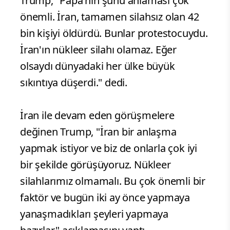
yinelerken, Papa 14. Leo’nun bölgedeki
duruma ilişkin eleştirilerine yanıt verdi ve
Tahran yönetimiyle yürütülen temasların
güncel durumunu değerlendirdi.
Vatikan'a yönelik mesajlarını sürdüren
Trump, "Papa'nın şunu anlaması çok
önemli. İran, tamamen silahsız olan 42
bin kişiyi öldürdü. Bunlar protestocuydu.
İran'ın nükleer silahı olamaz. Eğer
olsaydı dünyadaki her ülke büyük
sıkıntıya düşerdi." dedi.
İran ile devam eden görüşmelere