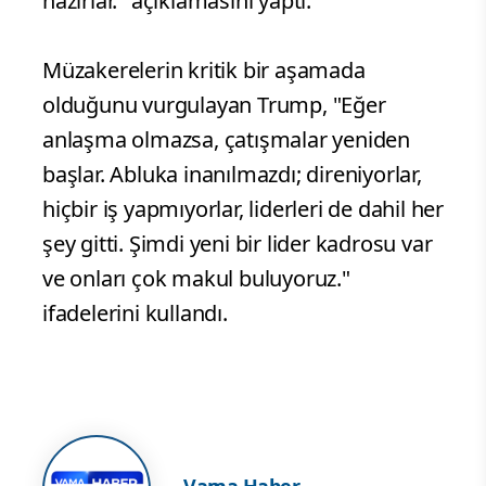
değinen Trump, "İran bir anlaşma
yapmak istiyor ve biz de onlarla çok iyi
bir şekilde görüşüyoruz. Nükleer
silahlarımız olmamalı. Bu çok önemli bir
faktör ve bugün iki ay önce yapmaya
yanaşmadıkları şeyleri yapmaya
hazırlar." açıklamasını yaptı.
Müzakerelerin kritik bir aşamada
olduğunu vurgulayan Trump, "Eğer
anlaşma olmazsa, çatışmalar yeniden
başlar. Abluka inanılmazdı; direniyorlar,
hiçbir iş yapmıyorlar, liderleri de dahil her
şey gitti. Şimdi yeni bir lider kadrosu var