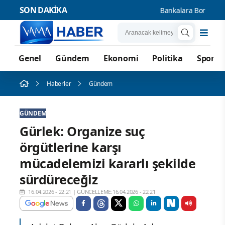
SON DAKİKA
Bankalara Borçlu Kişi Sa
Genel
Gündem
Ekonomi
Politika
Spor
Haberler
Gündem
GÜNDEM
Gürlek: Organize suç
örgütlerine karşı
mücadelemizi kararlı şekilde
sürdüreceğiz
16.04.2026 - 22:21
|
GÜNCELLEME:16.04.2026 - 22:21