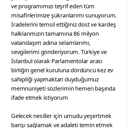
“Kıtaları ve kültürleri birbirine bağlayan
renkleri ve motifleri aynı desende
buluşturan güzel İstanbul'umuza hepiniz
hoş geldiniz, şeref verdiniz. Asya'dan
Afrika'ya, Latin Amerika'dan Avrupa'ya
yaklaşık 155 ülkeden genel kurula katılan
ve programımızı teşrif eden tüm
misafirlerimize şükranlarımı sunuyorum.
İradelerini temsil ettiğiniz dost ve kardeş
halklarımızın tamamına 86 milyon
vatandaşım adına selamlarımı,
sevgilerimi gönderiyorum. Türkiye ve
İstanbul olarak Parlamentolar arası