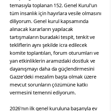
birliğin genel kuruluna dördüncü kez ev
sahipliği yapmaktan duyduğumuz
memnuniyeti sözlerimin hemen başında
ifade etmek istiyorum
Gelecek nesiller için umudu yeşertmek
barışı sağlamak ve adaleti temin etmek
temasıyla toplanan 152. Genel Kurul'un
tüm insanlık için hayırlara vesile olmasını
diliyorum. Genel kurul kapsamında
alınacak kararların yapılacak
tartışmaların buradaki tespit, tenkit ve
tekliflerin aynı şekilde icra edilecek
komite toplantıları, forum oturumları ve