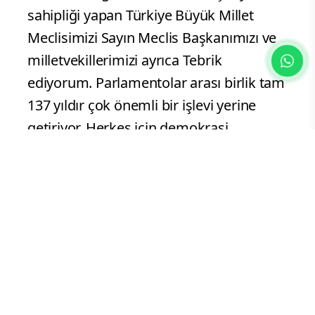
yan etkinliklerin aramızdaki dostluk ve
dayanışmayı daha da güçlendirmesini
Gazze'deki mezalim başta olmak üzere
mevcut sorunların çözümüne katkı
vermesini temenni ediyorum.
2026'nın ilk genel kuruluna başarıyla ev
sahipliği yapan Türkiye Büyük Millet
Meclisimizi Sayın Meclis Başkanımızı ve
milletvekillerimizi ayrıca Tebrik
ediyorum. Parlamentolar arası birlik tam
137 yıldır çok önemli bir işlevi yerine
getiriyor. Herkes için demokrasi
anlayışıyla parlamenter demokrasiye