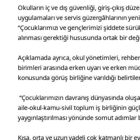
Okulların iç ve dış güvenliği, giriş-çıkış düz
uygulamaları ve servis güzergâhlarının yeni
“Çocuklarımızı ve gençlerimizi şiddete sürü
alınması gerektiği hususunda ortak bir değer
Açıklamada ayrıca, okul yönetimleri, rehberli
birimleri arasında erken uyarı ve erken m
konusunda görüş birliğine varıldığı belirtiler
“Çocuklarımızın davranış dünyasında oluşab
aile-okul-kamu-sivil toplum iş birliğinin gü
yaygınlaştırılması yönünde somut adımlar be
Kısa, orta ve uzun vadeli çok katmanlı bir e