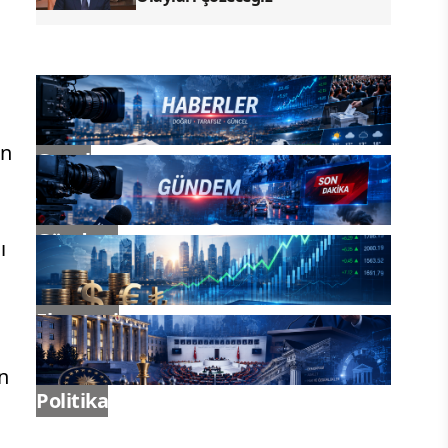
in
Genel
Gündem
ı
Ekonomi
n
Politika