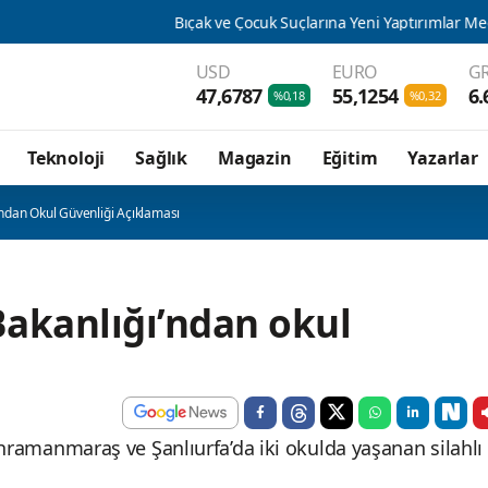
Bıçak ve Çocuk Suçlarına Yeni Yaptırımlar Meclis'te
Bakan
USD
EURO
GR
47,6787
55,1254
6.
%0,18
%0,32
Teknoloji
Sağlık
Magazin
Eğitim
Yazarlar
ğı’ndan Okul Güvenliği Açıklaması
 Bakanlığı’ndan okul
 Kahramanmaraş ve Şanlıurfa’da iki okulda yaşanan silahlı