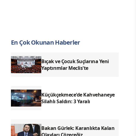
En Çok Okunan Haberler
Bıçak ve Çocuk Suçlarına Yeni
Yaptırımlar Meclis'te
Küçükçekmece'de Kahvehaneye
Silahlı Saldırı: 3 Yaralı
Bakan Gürlek: Karanlıkta Kalan
Olayları Çözeceğiz