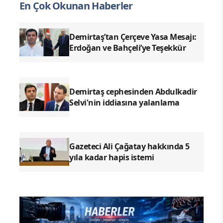
En Çok Okunan Haberler
Demirtaş’tan Çerçeve Yasa Mesajı:
Erdoğan ve Bahçeli’ye Teşekkür
Demirtaş cephesinden Abdulkadir
Selvi'nin iddiasına yalanlama
Gazeteci Ali Çağatay hakkında 5
yıla kadar hapis istemi