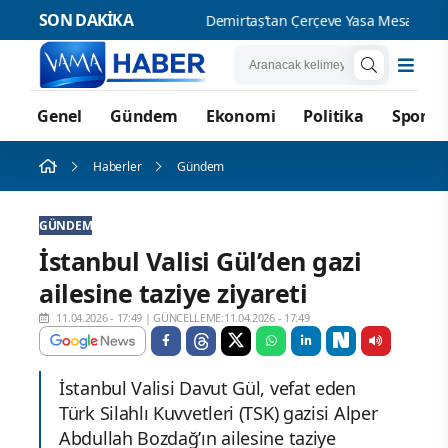
SON DAKİKA
Demirta
Genel
Gündem
Ekonomi
Politika
Spor
Haberler
Gündem
GÜNDEM
İstanbul Valisi Gül’den gazi
ailesine taziye ziyareti
11.04.2026 - 17:49
|
GÜNCELLEME:11.04.2026 - 17:49
İstanbul Valisi Davut Gül, vefat eden
Türk Silahlı Kuvvetleri (TSK) gazisi Alper
Abdullah Bozdağ’ın ailesine taziye