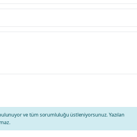
bulunuyor ve tüm sorumluluğu üstleniyorsunuz. Yazılan
amaz.