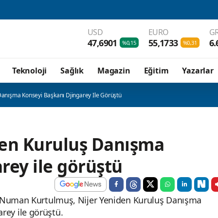
USD
EURO
GR
47,6901
55,1733
6.
%0,15
%0,31
Teknoloji
Sağlık
Magazin
Eğitim
Yazarlar
Danışma Konseyi Başkanı Djingarey Ile Görüştü
den Kuruluş Danışma
rey ile görüştü
ı Numan Kurtulmuş, Nijer Yeniden Kuruluş Danışma
ey ile görüştü.