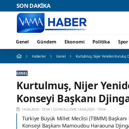
SON DAKİKA
Genel
Gündem
Ekonomi
Politika
Spor
Haberler
Genel
Kurtulmuş, Nijer Yeniden Kuruluş 
GENEL
Kurtulmuş, Nijer Yeni
Konseyi Başkanı Djinga
14.04.2026 - 19:54
|
GÜNCELLEME:14.04.2026 - 19:54
Türkiye Büyük Millet Meclisi (TBMM) Başkan
Konseyi Başkanı Mamoudou Haraouna Djingar