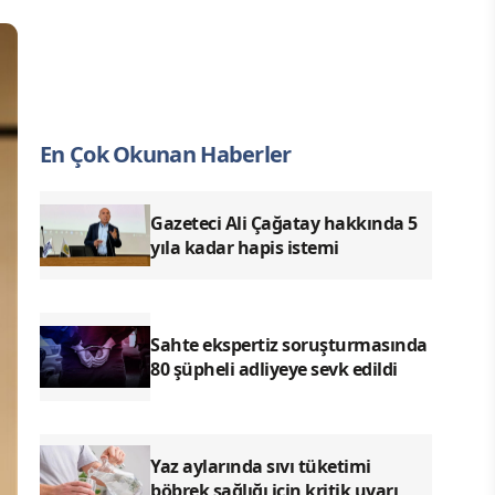
En Çok Okunan Haberler
Gazeteci Ali Çağatay hakkında 5
yıla kadar hapis istemi
Sahte ekspertiz soruşturmasında
80 şüpheli adliyeye sevk edildi
Yaz aylarında sıvı tüketimi
böbrek sağlığı için kritik uyarı