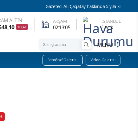
Gazeteci Ali Çağatay hakkında 5 yıla kadar hapis istemi
AM ALTIN
🕌
AKŞAM
İSTANBUL
648,10
02:13:04
° Açık
%2,41
MENÜ
Fotoğraf Galerisi
Video Galerisi