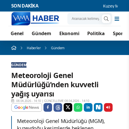
SON DAKİKA
Kuzey Marmara O
Genel
Gündem
Ekonomi
Politika
Spor
Haberler
Gündem
GÜNDEM
Meteoroloji Genel
Müdürlüğü’nden kuvvetli
yağış uyarısı
08.04.2026 - 14:10
|
GÜNCELLEME:08.04.2026 - 14:10
Meteoroloji Genel Müdürlüğü (MGM),
kuzeydoğu kesimlerde beklenen