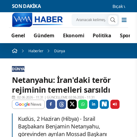
SON DAKİKA
Bıçak ve Çocuk
Genel
Gündem
Ekonomi
Politika
Spor
Haberler
Dünya
DÜNYA
Netanyahu: İran'daki terör
rejiminin temelleri sarsıldı
02.06.2026 - 11:31
|
GÜNCELLEME:02.06.2026 - 11:31
Kudüs, 2 Haziran (Hibya) - İsrail
Başbakanı Benjamin Netanyahu,
görevinden ayrılan Mossad Başkanı