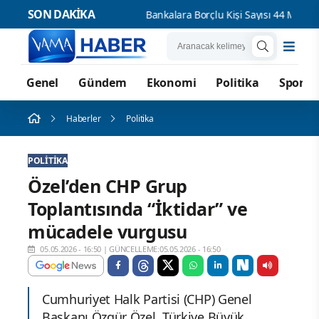
SON DAKİKA
Bankala
Genel
Gündem
Ekonomi
Politika
Spor
Haberler
Politika
POLITIKA
Özel’den CHP Grup
Toplantısında “İktidar” ve
mücadele vurgusu
05.05.2026 - 16:50
|
GÜNCELLEME:05.05.2026 - 16:50
Cumhuriyet Halk Partisi (CHP) Genel
Başkanı Özgür Özel, Türkiye Büyük