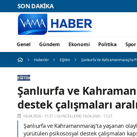
SON DAKİKA
Genel
Gündem
Ekonomi
Politika
Spor
Haberler
Eğitim
Şanlıurfa Ve Kahramanmaraş’ta Ps
EĞITIM
Şanlıurfa ve Kahraman
destek çalışmaları aral
18.04.2026 - 11:27
|
GÜNCELLEME:18.04.2026 - 11:27
Şanlıurfa ve Kahramanmaraş’ta yaşanan olayla
yürütülen psikososyal destek çalışmaları ka