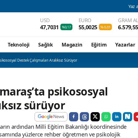
Yaz aylarında sıvı tüketimi
USD
EURO
GRAM AL
47,7031
55,0025
6.579,5
%0,17
%-0,01
Teknoloji
Sağlık
Magazin
Eğitim
Yazarlar
ikososyal Destek Çalışmaları Aralıksız Sürüyor
maraş’ta psikososyal
ıksız sürüyor
rın ardından Milli Eğitim Bakanlığı koordinesinde
psamında yüzlerce rehber öğretmen ve psikolojik