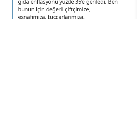
gıda enflasyonu yüzde 35’e geriledi. Ben
bunun için değerli çiftçimize,
esnafımıza, tüccarlarımıza,
perakendecilerimize çok teşekkür
ediyorum. Bu ramazan Allah’a şükür bir
fiyat artışı olmadı. Hatta indirim
kampanyalarıyla ciddi indirimlerde söz
konusu. Şunu rahatlıkla söyleyebilirim
ki geçen haziran ayından bu yana
piyasalarda bir sakinlik var. Üretim arz
bol, fiyatlar öngörülebiliyor. Enflasyon
bu yıl sonuna kadar 20’li rakamlara
doğru inişe geçti." Covid döneminde
Türkiye’deki gıda üreticilerinin rüştünü
ispat ettiğini bildiren Bakan Bolat,
"İnşallah sürümden kazanılacağı,
sürümden kar edileceği bir döneme
normalleşmeye doğru devam ediyoruz