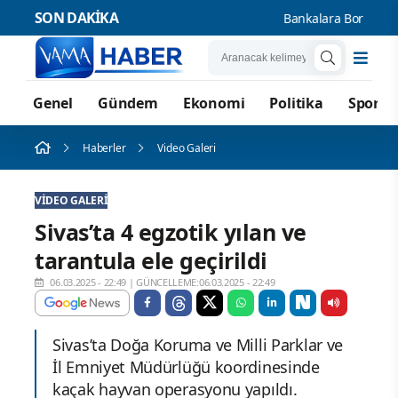
SON DAKİKA
Bankalara Borçlu Kişi S
Genel
Gündem
Ekonomi
Politika
Spor
Haberler
Video Galeri
VIDEO GALERI
Sivas’ta 4 egzotik yılan ve
tarantula ele geçirildi
06.03.2025 - 22:49
|
GÜNCELLEME:06.03.2025 - 22:49
Sivas’ta Doğa Koruma ve Milli Parklar ve
İl Emniyet Müdürlüğü koordinesinde
kaçak hayvan operasyonu yapıldı.