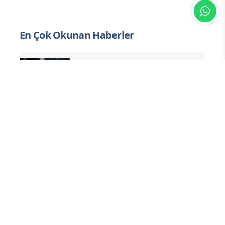
Yorum yazarak
topluluk kurallarımızı
kabul
etmiş bulunuyor ve tüm sorumluluğu
üstleniyorsunuz. Yazılan yorumlardan
sitemiz hiçbir şekilde sorumlu tutulamaz.
En Çok Okunan Haberler
Sigaraya Bir Zam Daha: En Ucuz
Paket 120 TL Oldu