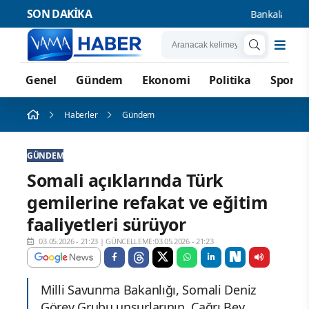
SON DAKİKA
Bankalara Borçl
Genel
Gündem
Ekonomi
Politika
Spor
Haberler
Gündem
GÜNDEM
Somali açıklarında Türk
gemilerine refakat ve eğitim
faaliyetleri sürüyor
03.05.2026 - 21:23
|
GÜNCELLEME:03.05.2026 - 21:23
Milli Savunma Bakanlığı, Somali Deniz
Görev Grubu unsurlarının, Çağrı Bey