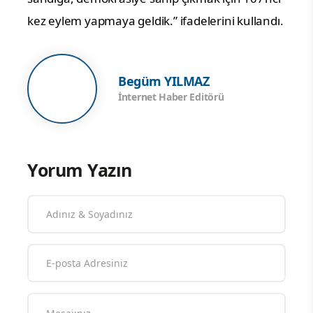
Özel, konuşmasında “Bugün buraya
mücadeleyi Karabük’ten büyütmeye geldik,
Karabük’ün vicdanına sığınmaya geldik. Bugün
burada bir miting yapmaya değil; seçim
hakkımıza, Cumhurbaşkanı adayımıza,
sandığa, demokrasiye sahip çıkmak için 107’nci
kez eylem yapmaya geldik.” ifadelerini kullandı.
Begüm YILMAZ
İnternet Haber Editörü