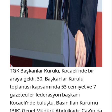
TGK Başkanlar Kurulu, Kocaeli’nde bir araya geldi. 30. Başkanlar Kurulu toplantısı kapsamında 53 cemiyet ve 7 gazeteciler federasyon başkanı Kocaeli’nde buluştu. Basın İlan Kurumu (BİK) Genel Müdürü Abdulkadir Çay’ın da katılım gösterdiği programa yoğun ilgi vardı. Burada bir konuşma yapan BİK Genel Müdürü Çay, küresel dijital platformlarının medya üzerindeki tahakkümüne karşı emeği görünür kılan ve adil gelir paylaşımı sağlayan bir sistemin inşasının büyük önem taşıdığını vurguladı. TGK’nın 30. Başkanlar kuruluna BİK Genel Müdürü Abdulkadir Çay’ın yanı sıra, TGK Genel Başkanı Nuri Kolaylı, BİK Yönetim Kurulu Üyesi Mehmet Müftüoğlu ile Mehmet Ergün, BİK Genel Müdür Yardımcısı İbrahim Delibaş, BİK Sakarya Bölge Müdürü İbrahim Çorbacı ile gazeteciler federasyon başkanları, cemiyet başkanları ve gazeteciler katıldı. TGK ÖNEMLİ BİR ROL ÜSTLENİYOR Yaptığı konuşmasında basın temsilcileriyle bir arada olmaktan duyduğu memnuniyeti dile getiren Çay, Türkiye Gazeteciler Konfederasyonu’nun basın dernek ve cemiyetlerini aynı çatı altında buluşturarak, mesleğin kurumsal hafızasının korunmasında son derece önemli bir misyon üstlendiğini kaydetti. 65 yıllık köklü bir kurum olan Basın İlan Kurumu’nun (BİK) basının yanında yer almayı ve sektörün güçlenerek geleceğe daha sağlam adımlarla ilerlemesi için çalışmalarını kararlılıkla sürdürdüğünü belirten Çay, benimsedikleri temel ilkenin “Sahada karşılığı olan, hissedilen ve somut sonuçlar üreten politikalar” olduğunu ifade etti. Genel Müdür Çay, “Bu anlayışla; sahaya inen, dinleyen ve çözümü birlikte inşa eden bir yönetim modeli ortaya koyduk. Basın temsilcilerimizle, kamu kurumlarımızla ve akademik çevrelerle yürüttüğümüz temasları, karar alma süreçlerimizin ayrılmaz bir parçası haline getirdik” diye aktardı. BİK Genel Müdürü Çay şöyle devam etti; 6 MİLYAR TL KAMU DESTEĞİ SAĞLADIK Göreve başladığımız günden bu yana benimsediğimiz temel yaklaşım ise nettir; sahada karşılığı olan, hissedilen ve somut sonuçlar üreten politikalar. Bu anlayışla; sahaya inen, dinleyen ve çözümü birlikte inşa eden bir yönetim modeli ortaya koyduk. Basın temsilcilerimizle, kamu kurumlarımızla ve akademik çevrelerle yürüttüğümüz temasları, karar alma süreçlerimizin ayrılmaz bir parçası haline getirdik. Bugün geldiğimiz noktada açıkça görüyoruz ki, basın sektörü çok katmanlı bir dönüşüm süreci yaşamaktadır. Bu dönüşüm üç temel başlıkta kendini göstermektedir. 2025 yılı itibarıyla görev alanımızdaki 2 binin üzerindeki süreli yayına sağlanan kamu desteği 6 milyar TL’yi aşmıştır. Sektörün, kurumsal ve ekonomik yapısını güçlendirmesi için resmi ilan ve reklam gelirlerinin yanında yeni gelir modelleri oluşturması önem taşımaktadır. DİJİTAL DÖNÜŞÜM VE MESLEK ETİĞİ Medya; içerik üretimi, editoryal süreçler, algoritma bağımlılığı ile yapay zekâ ve insan arasındaki rol dağılımı da dâhil olmak üzere yeniden yapılanma süreci içerisindedir. Uluslararası ölçekte yaşanan bu dönüşüme; gelir yapıları, ölçülebilirlik ve kullanıcı etkileşimi gibi birçok katmanda uyum sağlamak temel ödevlerimiz arasında yer almalıdır. Üçüncü başlığımız ise; meslek etiği! Bugün gazetecilik yalnızca hız değil; doğruluk, güvenilirlik ve etik sorumluluk demektir. Küresel dezenformasyon mücadelelerinin arttığı bir dönemde, toplumun doğru haber alma hakkını korumak her zamankinden daha büyük bir sorumluluk haline gelmiştir. Tabii burada bir parantez açmak istiyorum. Özellikle 7 Ekim’le birlikte başlayan İsrail’in Gazze soykırımı; bize uluslararası normlar olarak dayatılan birçok hususun içinin boş olduğunu gösterdi. Dolayısıyla kendi kültürümüzde, kendi temel değerlerimizde yer alan anlayışla uluslararası normların ötesinde bir değer dünyasına erişebileceğimiz kanaatindeyim. 7.5 MİLYAR TL’LİK KREDİ İMKANI Özellikle uluslararası hukukun, insan haklarının ve beraberinde sözde batı toplumları tarafından dile getirilen birçok değer yargısının aslında sadece kendilerini korumaya yönelik ifade edilen hususlar olduğunu görmüş olduk. Dolayısıyla, biz kendi toplumumuzun köklü geçmişinde yer alan kültürel dinamiklerimize ayaklarımızı sabitleyerek, vizyoner bir bakışla hep birlikte çalışarak daha öteye erişebileceğimiz kanaatindeyim. Bu yaklaşımı açıkçası çok kıymetli buluyorum. Basın İlan Kurumu olarak bu gerçeklik karşısında rehberlik eden ve çözüm üreten bir anlayışla hareket ediyoruz. Finansal sürdürülebilirlik kapsamında Kredi Garanti Fonu iş birliğiyle hayata geçirdiğimiz ve 2 binden fazla süreli yayını kapsayan 7,5 milyar TL’lik kredi imkânı, sektörümüzün yatırım kapasitesini güçlendiren önemli bir adım olmuştur. BİK ANALİTİKLE OBJEKTİF ÖLÇÜMLEME Bunun yanı sıra, basın çalışanlarına yönelik yardımları sosyal sorumluluk anlayışımız doğrultusunda yüzde 50 oranında artırırken, 2026 yılı için Basın Derneklerine Yardım Fonuna 7 milyon 200 bin TL tahsis ettik. Basın sektöründe çeşitliliğin ve çoğulcu yapının korunması amacıyla 2026 yılı içerisinde azınlık gazetelerine 471 bin Türk Lirası yardım yapılmasını kararlaştırdık. Dijital alanda ise okur odaklı çalışmalarımızı sürdürüyoruz. BİK Analitik sistemiyle sağlanan objektif ölçümleme, doğru veriyi esas alan bir medya ekosisteminin oluşmasına katkı sağlamaktadır. Mesleki gelişim alanında düzenlediğimiz eğitim programları ve özellikle yapay zekâ ile dijital yetkinliklere odaklanan çalışmalarımız, gazeteciliğin yeni dönemine hazırlık açısından büyük önem taşımaktadır. Yine bu çerçevede 9 Ocak’ta tertip ettiğimiz Dijital Dönüşüm Çağında Habercilik: Yapay Zekâ ve Dijital Yetkinlikler paneli çok önemliydi, katılımlarınız için tekrar ben teşekkür ediyorum. Bu tür programları çeşitli vesilelerle icra etmeyi düşünüyoruz. NİTELİKLİ İNSAN KAYNAĞI ÖNCELİĞİMİZ Kurumumuzun görünürlüğünün artması; tüm sektöre değer katacaktır ve sektörü de daha iyi noktalara taşıyacaktır diye düşünüyorum. Üniversitelerle kurduğumuz iş birliklerini de bu çerçevede stratejik bir adım olarak görüyoruz. Akademik bilgi ile saha tecrübesini buluşturmak; nitelikli insan kaynağı yetiştirmek ve genç iletişimcilere daha fazla staj imkânı sunmak, öncelikli hedeflerimiz arasındadır. Öte yandan, basın çalışanlarımızın sosyal ve mesleki haklarını güçlendirmeye yönelik adımları da hayata geçiriyoruz. Çalışan Gazeteciler Günü vesilesiyle sağladığımız çeşitli ayrıcalıklar, basın emekçilerimizin yanında olma irademizin somut bir göstergesidir. Bu yaklaşımı dönemsel değil, kalıcı bir anlayış olarak sürdürüyoruz. ADİL BİR GELİR PAYLAŞIMI SİSTEMİ Günümüzde medya düzenini en fazla etkileyen unsurlardan biri de küresel teknoloji platformlarının artan ağırlığıdır. Bu konuyu yakından gözlemliyoruz. Google ve Meta gibi şirketlerin dijital reklam gelirleri üzerindeki tahakkümü, yerel ve ulusal basın açısından ciddi bir sorun oluşturmaktadır. Bunun yanında Google’ın Şubat ayında devreye aldığı Overviews ve AI Modun; okur alışkanlıklarına yönelik olası etkilerini de analiz ediyoruz. Tüm bu gelişmeleri değerlendirdiğimizde, içerik üreticisinin hakkını koruyan, emeği görünür kılan ve adil gelir paylaşımını sağlayan bir sistemin inşası büyük önem taşımaktadır. Telif haklarına ilişkin yürütülen çalışmalar da bu açıdan kritik bir süreci ifade etmektedir. Özellikle vurgulamak istiyorum: İletişim Başkanımız Sayın Prof. Dr. Burhanettin Duran’a, basın sektörünü doğrudan ilgilendiren tüm konu başlıklarında bizlere verdiği kıymetli desteklerinden ötürü teşekkürlerimi arz ediyorum. Aynı şekilde akademik çevrelerle kurduğumuz temaslar, sorunlara daha kalıcı ve bilimsel çözümler geliştirmemize imkân tanımaktadır. BİK OLARAK SİZLERİN YANINDAYIZ Basın; demokrasimizin vazgeçilmez unsurlarından biridir. Güçlü bir basın; güçlü bir toplum ve sağlıklı bir kamuoyu demektir. Ancak demokrasiyi bir yerlerden ülkemize getirmek gibi bir telaşımızın, gayretimizin olmaması gerektiğine inanmıyorum. Gerek Ukrayna-Rusya savaşında gerek Hürmüz Boğazı'nda yaşanan krizde, gerek İsrail’in Gazze’de yaşattığı soykırımda uluslararası toplum doğru bir imtihan veremezken, ülkemiz her daim barıştan yana tavrını koymuştur. Dolayısıyla, birilerinin Demokles’in kılıcı gibi tepemizde “Demokrasi demokrasi” diye bize ders vermeye kalkmasının hadsizlik olduğunu düşünüyorum. Ülkemiz bu konuda yeterli kapasiteye de sahiptir, yeterli liderlik potansiyelini de taşımaktadır. Bu noktada Cumhurbaşkanımızın tecrübesi ve liderliği bizim için çok kıymetli; bunu da bu vesileyle ifade etmek istiyorum. Bizler Basın İlan Kurumu olarak; sektörün yanında duran, sorunları ertelemeyen ve birlikte çözüm üreten bir anlayışla çalışmalarımızı sürdürüyoruz. İnanıyoruz ki ortak akıl, güçlü iş birliği ve kararlı bir vizyonla Türk basını bu dönüşüm sürecinden daha da güçlenerek çıkacaktır” dedi. TGK BAŞKANI; “MESLEK YASASI TERCİH DEĞİL ARTIK BİR ZORUNLULUKTUR” Medyanın sorunlarını dile getiren açıklamalarda bulunan Türkiye Gazeteciler konfederasyonu (TGK) Genel Başkanı Nuri Kolaylı ise, “Öncelikle altını özellikle çizmek isterim ki, basın sektörünün en temel yapısal eksikliği, gazetecilik mesleğini tanımlayan ve mesleki standartları belirleyen kapsamlı bir yasal düzenlemenin hâlâ bulunmamasıdır. Bugün gazeteciliğe giriş kriterleri net değildir. Bu durum, mesleğin denetimsiz şekilde yapılabilmesine yol açmaktadır” dedi. Kolaylı konuşmasını; “Sonuç olarak mesleki nitelik zayıflamakta, etik ihlaller artmakta ve en önemlisi kamuoyunun doğru bilgiye erişimi zarar görmektedir. Dijital medyanın hızla yaygınlaştığı bir çağda, sorumluluk taşımayan içeriklerin çoğalması bu sorunu daha da büyütmektedir. Bu nedenle gazetecilik mesleğini açıkça tanımlayan, mesleki yeterlilikleri belirleyen ve gazetecilerin haklarını koruyan bir meslek yasası artık bir tercih değil, zorunluluktur. Ancak bu yasa, özgürlüğü sınırlayan değil, özgürlüğü güçlendiren bir anlayışla hazırlanmalıdır. “BASININ YAŞAM ALANI KISITLANIYOR” Yerel basının ekonomik sürdürülebilirliği de en önemli gündem başlıklarımızdan biridir. Hepimizin bildiği gibi, yerel basın için resmî ilan ve reklam gelirleri adeta bir can damarıdır. Ancak son yıllarda ilanların