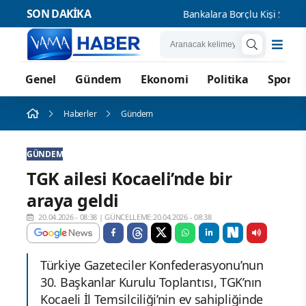
SON DAKİKA
Bankalara Borçlu Kişi Sayısı 44 Mi
Genel
Gündem
Ekonomi
Politika
Spor
Haberler
Gündem
GÜNDEM
TGK ailesi Kocaeli’nde bir
araya geldi
20.04.2026 - 08:38
|
GÜNCELLEME:20.04.2026 - 08:38
Türkiye Gazeteciler Konfederasyonu’nun
30. Başkanlar Kurulu Toplantısı, TGK’nın
Kocaeli İl Temsilciliği’nin ev sahipliğinde