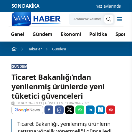
SON DAKİKA
Yaz aylarında sıvı tük
Genel
Gündem
Ekonomi
Politika
Spor
Haberler
Gündem
GÜNDEM
Ticaret Bakanlığı’ndan
yenilenmiş ürünlerde yeni
tüketici güvenceleri
30.04.2026 - 09:13
|
GÜNCELLEME:30.04.2026 - 09:13
Ticaret Bakanlığı, yenilenmiş ürünlerin
satışına yönelik yönetmeliği güncelledi.