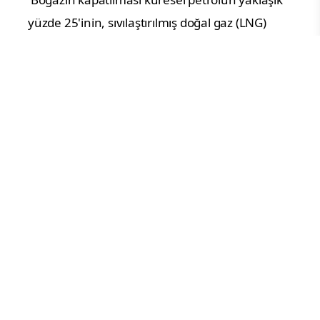
yüzde 25'inin, sıvılaştırılmış doğal gaz (LNG) 
ticaretinin ise yüzde 20'sinin devre dışı 
kalmasına yol açtı. 60 dolar civarında seyreden 
petrol varil fiyatları iki katına kadar yükseldi. 
Aynı sarsıcı rakamlarla LNG fiyatlarının yanı sıra 
gübre, plastik dahil petrol türevi olan bütün 
ürünlerde karşılaştık. Bunun üzerine kimi 
ülkeler enerji tüketimlerini düşürmek için 
koronavirüs salgını günlerinden hatırladığımız 
çeşitli kısıtlamaları devreye aldılar.
Okullar tatil edildi, özel araçların trafiğe çıkışına 
sınırlamalar getirildi, uçak seferlerinde ciddi 