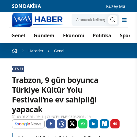
SON DAKİKA
Kuzey Marmara Otoyo
Genel
Gündem
Ekonomi
Politika
Spor
Haberler
Genel
GENEL
Trabzon, 9 gün boyunca
Türkiye Kültür Yolu
Festivali’ne ev sahipliği
yapacak
03.06.2026 - 16:11
|
GÜNCELLEME:03.06.2026 - 16:11