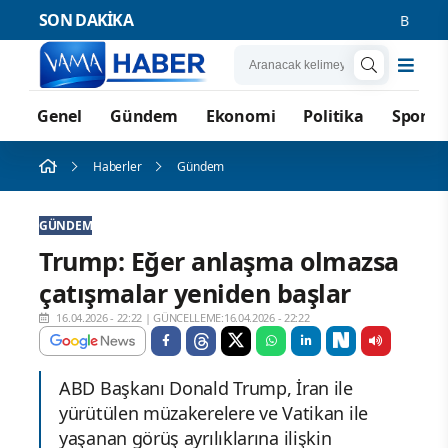
SON DAKİKA
Bıçak ve Ço
Genel
Gündem
Ekonomi
Politika
Spor
Haberler
Gündem
GÜNDEM
Trump: Eğer anlaşma olmazsa
çatışmalar yeniden başlar
16.04.2026 - 22:22
|
GÜNCELLEME:16.04.2026 - 22:22
ABD Başkanı Donald Trump, İran ile
yürütülen müzakerelere ve Vatikan ile
yaşanan görüş ayrılıklarına ilişkin