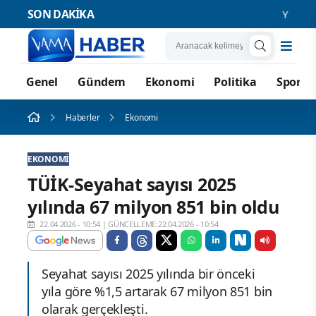
SON DAKİKA
YENİ Parti
Genel
Gündem
Ekonomi
Politika
Spor
Haberler
Ekonomi
EKONOMI
TÜİK-Seyahat sayısı 2025
yılında 67 milyon 851 bin oldu
22.04.2026 - 10:54
|
GÜNCELLEME:22.04.2026 - 10:54
Seyahat sayısı 2025 yılında bir önceki
yıla göre %1,5 artarak 67 milyon 851 bin
olarak gerçekleşti.