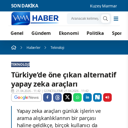
SON DAKİKA
Kuzey Marmara Otoyolu
Genel
Gündem
Ekonomi
Politika
Spor
Haberler
Teknoloji
TEKNOLOJI
Türkiye’de öne çıkan alternatif
yapay zeka araçları
21.04.2026 - 11:42
|
GÜNCELLEME:21.04.2026 - 11:42
Yapay zeka araçları günlük işlerin ve
arama alışkanlıklarının bir parçası
haline geldikçe, birçok kullanıcı da