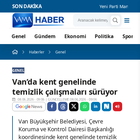
SON DAKİKA
Yeni Parti Manisa İl 
Genel
Gündem
Ekonomi
Politika
Spor
Haberler
Genel
GENEL
Van’da kent genelinde
temizlik çalışmaları sürüyor
08.06.2026 - 09:06
|
GÜNCELLEME:08.06.2026 - 09:06
Van Büyükşehir Belediyesi, Çevre
Koruma ve Kontrol Dairesi Başkanlığı
koordinesinde kent genelinde temizlik