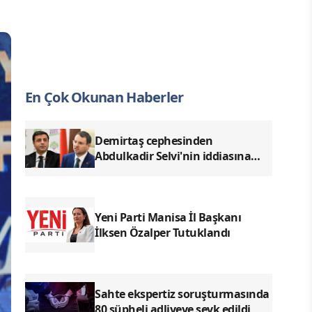
En Çok Okunan Haberler
Demirtaş cephesinden
Abdulkadir Selvi'nin iddiasına
yalanlama
Yeni Parti Manisa İl Başkanı
İlksen Özalper Tutuklandı
Sahte ekspertiz soruşturmasında
80 şüpheli adliyeye sevk edildi