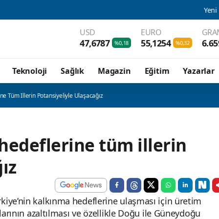
Yeni Parti Manisa İl 
USD
EURO
GRA
47,6787
55,1254
6.65
%0,18
%0,32
Teknoloji
Sağlık
Magazin
Eğitim
Yazarlar
ine Tüm Illerin Potansiyeliyle Ulaşacağız
 hedeflerine tüm illerin
ız
iye’nin kalkınma hedeflerine ulaşması için üretim
larının azaltılması ve özellikle Doğu ile Güneydoğu