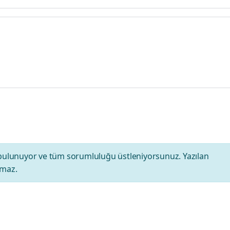
bulunuyor ve tüm sorumluluğu üstleniyorsunuz. Yazılan
amaz.