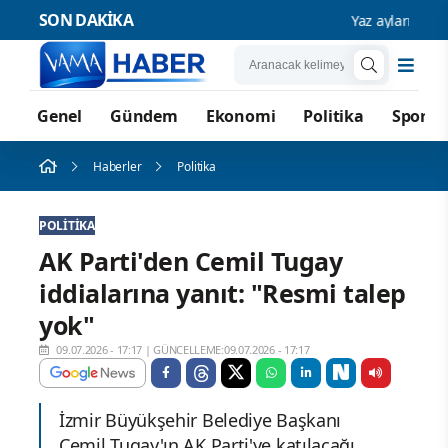
SON DAKİKA
Yaz aylarında sıvı 
Genel
Gündem
Ekonomi
Politika
Spor
Haberler
Politika
POLITIKA
AK Parti'den Cemil Tugay
iddialarına yanıt: "Resmi talep
yok"
09.07.2026 - 17:17
|
GÜNCELLEME:09.07.2026 - 17:17
İzmir Büyükşehir Belediye Başkanı
Cemil Tugay'ın AK Parti'ye katılacağı