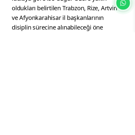
oldukları belirtilen Trabzon, Rize, Artvin
ve Afyonkarahisar il başkanlarının
disiplin sürecine alınabileceği öne
sürüldü.
İddialar resmiyet kazanmadı
Söz konusu disiplin ve ihraç iddialarıyla
ilgili CHP'den veya adı geçen isimlerden
haberin yayımlandığı ana kadar resmi bir
açıklama yapılmadı. Bu nedenle haberde
yer alan bilgiler iddia niteliğini koruyor.
Sürece ilişkin resmi açıklamaların