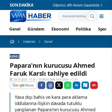
SON DAKİKA
Öğrenci
Genel
Gündem
Ekonomi
Politika
Spor
Haberler
Genel
GENEL
Papara'nın kurucusu Ahmed
Faruk Karslı tahliye edildi
09.07.2026 - 17:35
|
GÜNCELLEME:09.07.2026 - 17:35
Yasa dışı bahis ve kara para aklama
iddialarına ilişkin davada tutuklu
yargılanan Papara'nın kurucusu Ahmed