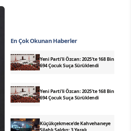
En Çok Okunan Haberler
Yeni Parti'li Özcan: 2025'te 168 Bin
694 Çocuk Suça Sürüklendi
Yeni Parti'li Özcan: 2025'te 168 Bin
694 Çocuk Suça Sürüklendi
Küçükçekmece'de Kahvehaneye
Silahlı Saldırı: 3 Yaralı