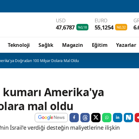
USD
EURO
GR
47,6787
55,1254
6.
%0,18
%0,32
Teknoloji
Sağlık
Magazin
Eğitim
Yazarlar
erika'ya Doğrudan 100 Milyar Dolara Mal Oldu
n kumarı Amerika'ya
olara mal oldu
in İsrail'e verdiği desteğin maliyetlerine ilişkin