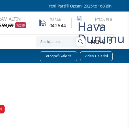
Yeni Parti'li Özcan: 2025'te 168 Bin 694 Çocuk Suça Sürüklend
AM ALTIN
🕌
İMSAK
İSTANBUL
659,69
04:26:43
° Açık
%2,59
MENÜ
Fotoğraf Galerisi
Video Galerisi