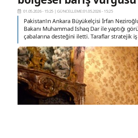
01.05.2026 - 15:25
|
GÜNCELLEME:01.05.2026 - 15:25
Pakistan’ın Ankara Büyükelçisi İrfan Neziroğlu
Bakanı Muhammad Ishaq Dar ile yaptığı görüş
çabalarına desteğini iletti. Taraflar stratejik i