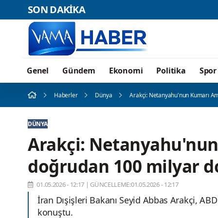
SON DAKİKA
Genel
Gündem
Ekonomi
Politika
Spor
Haberler
Dünya
Arakçi: Netanyahu'nun Kumarı Am
DÜNYA
Arakçi: Netanyahu'nu
doğrudan 100 milyar d
01.05.2026 - 12:17
|
GÜNCELLEME:01.05.2026 - 12:17
İran Dışişleri Bakanı Seyid Abbas Arakçi, ABD'n
konuştu.