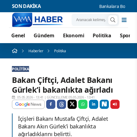
SON DAKİKA
Bankalara Borçlu Kişi
Genel
Gündem
Ekonomi
Politika
Spor
Haberler
Politika
POLITIKA
Bakan Çiftçi, Adalet Bakanı
Gürlek’i bakanlıkta ağırladı
05.05.2026 - 13:41
|
GÜNCELLEME:05.05.2026 - 13:41
İçişleri Bakanı Mustafa Çiftçi, Adalet
Bakanı Akın Gürlek’i bakanlıkta
ağırladıklarını belirtti.