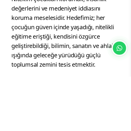
değerlerini ve medeniyet iddiasını
koruma meselesidir. Hedefimiz; her
çocuğun güven içinde yaşadığı, nitelikli
eğitime eriştiği, kendisini özgürce
geliştirebildiği, bilimin, sanatın ve ahlakın
ışığında geleceğe yürüdüğü güçlü
toplumsal zemini tesis etmektir.
Millî egemenliği yaşatmanın en asli yolu,
çocuklara daha adil, müreffeh ve özgür
bir vatan bırakmaktır. İstiklal
kahramanlarımızın emaneti olan
Cumhuriyet’i, Gazi Meclisimizin tarihî
sorumluluğuna yaraşır bir kararlılıkla