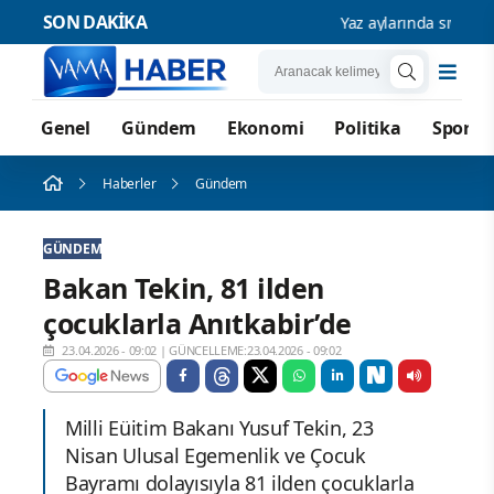
SON DAKİKA
Yaz aylarında sıvı tüketim
Genel
Gündem
Ekonomi
Politika
Spor
Haberler
Gündem
GÜNDEM
Bakan Tekin, 81 ilden
çocuklarla Anıtkabir’de
23.04.2026 - 09:02
|
GÜNCELLEME:23.04.2026 - 09:02
Milli Eüitim Bakanı Yusuf Tekin, 23
Nisan Ulusal Egemenlik ve Çocuk
Bayramı dolayısıyla 81 ilden çocuklarla