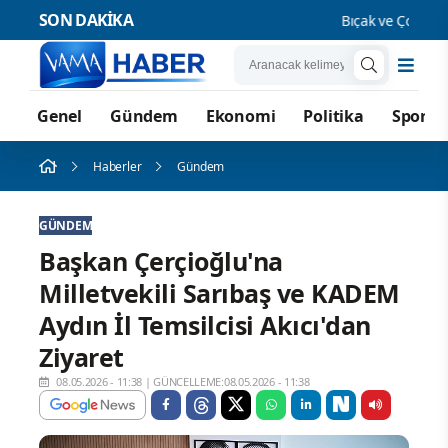
SON DAKİKA
Bıçak ve Çocuk Suç
Genel
Gündem
Ekonomi
Politika
Spor
Haberler
Gündem
GÜNDEM
Başkan Çerçioğlu'na
Milletvekili Sarıbaş ve KADEM
Aydın İl Temsilcisi Akıcı'dan
Ziyaret
08.05.2026 - 11:38
|
GÜNCELLEME:08.05.2026 - 11:38