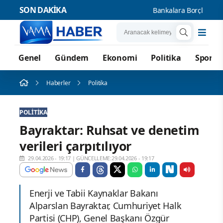
SON DAKİKA
Bankalara Borçlu Kişi Say
Genel
Gündem
Ekonomi
Politika
Spor
Haberler
Politika
POLITIKA
Bayraktar: Ruhsat ve denetim
verileri çarpıtılıyor
29.04.2026 - 19:17
|
GÜNCELLEME:29.04.2026 - 19:17
Enerji ve Tabii Kaynaklar Bakanı
Alparslan Bayraktar, Cumhuriyet Halk
Partisi (CHP), Genel Başkanı Özgür