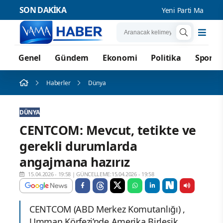
SON DAKİKA
Yeni Parti Manisa İl
Genel
Gündem
Ekonomi
Politika
Spor
Haberler
Dünya
DÜNYA
CENTCOM: Mevcut, tetikte ve
gerekli durumlarda
angajmana hazırız
15.04.2026 - 19:58
|
GÜNCELLEME:15.04.2026 - 19:58
CENTCOM (ABD Merkez Komutanlığı) ,
Umman Körfezi’nde Amerika Birleşik