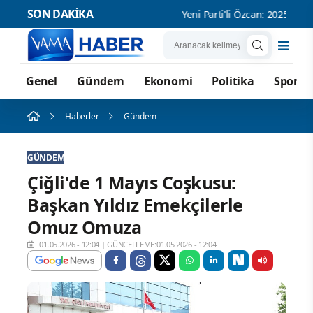
SON DAKİKA
Yeni Parti'li Özcan: 2025'te 1
Genel
Gündem
Ekonomi
Politika
Spor
Haberler
Gündem
GÜNDEM
Çiğli'de 1 Mayıs Coşkusu:
Başkan Yıldız Emekçilerle
Omuz Omuza
01.05.2026 - 12:04
|
GÜNCELLEME:01.05.2026 - 12:04